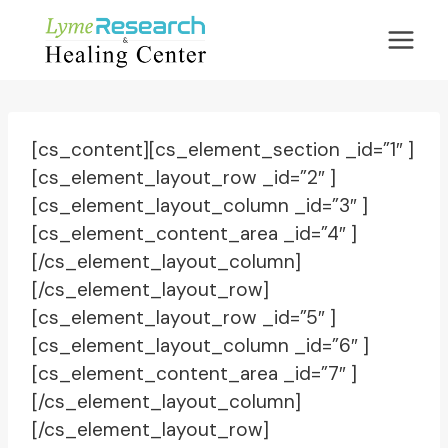
Skip
to
content
[cs_content][cs_element_section _id=”1″ ]
[cs_element_layout_row _id=”2″ ]
[cs_element_layout_column _id=”3″ ]
[cs_element_content_area _id=”4″ ]
[/cs_element_layout_column]
[/cs_element_layout_row]
[cs_element_layout_row _id=”5″ ]
[cs_element_layout_column _id=”6″ ]
[cs_element_content_area _id=”7″ ]
[/cs_element_layout_column]
[/cs_element_layout_row]